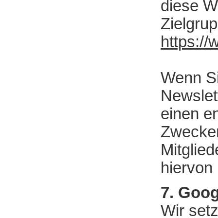
diese We
Zielgru
https://
Wenn Si
Newslett
einen e
Zwecken
Mitglie
hiervon 
7. Goog
Wir set