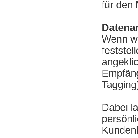
für den 
Datena
Wenn wi
feststel
angekli
Empfäng
Tagging
Dabei l
persönli
Kundenb