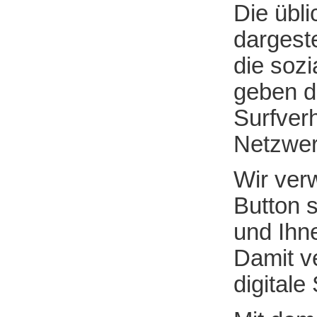
Die übl
dargeste
die soz
geben d
Surfver
Netzwer
Wir verw
Button 
und Ihne
Damit ve
digitale