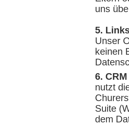
uns über
5. Link
Unser O
keinen E
Datensc
6. CRM 
nutzt di
Churers
Suite (
dem Dat