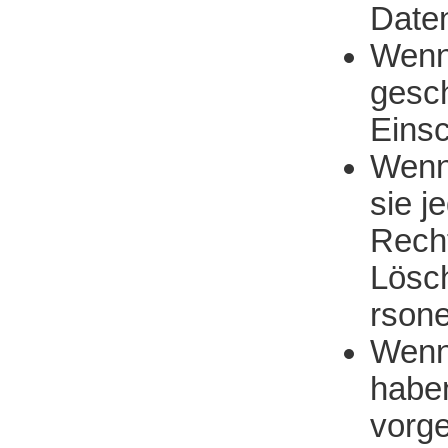
Daten
Wenn
gesch
Einsc
Wenn 
sie j
Recht
Lösch
rson
Wenn
habe
vorg