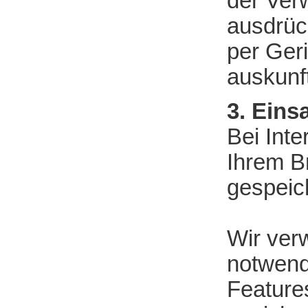
der Ver
ausdrück
per Geri
auskunft
3. Eins
Bei Inte
Ihrem B
gespeic
Wir ver
notwend
Features