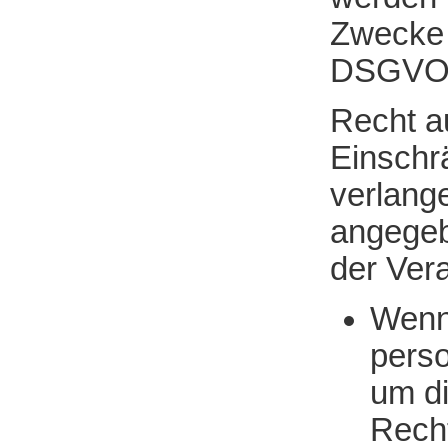
Zwecke 
DSGVO
Recht a
Einschr
verlang
angegeb
der Vera
Wenn 
perso
um di
Recht