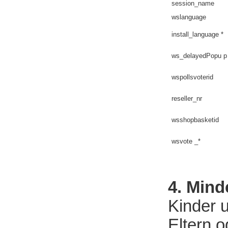
session_name
wslanguage
install_language *
ws_delayedPopu p
wspollsvoterid
reseller_nr
wsshopbasketid
wsvote _*
4. Mind
Kinder 
Eltern 