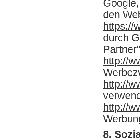
Google,
den Web
https://
durch G
Partner"
http://
Werbez
http://w
verwend
http://
Werbung
8. Sozi