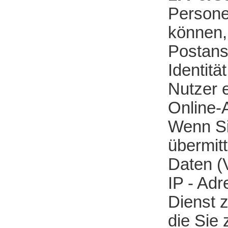
Persone
können, 
Postansc
Identitä
Nutzer e
Online-A
Wenn Si
übermitt
Daten (
IP - Adr
Dienst z
die Sie