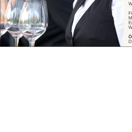
W
F
M
E
W
Ö
D
A
M
i
7
I