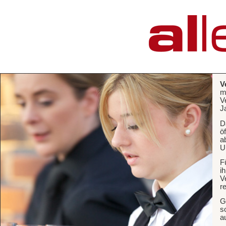
V
m
V
J
D
ö
a
U
F
i
V
r
G
s
a