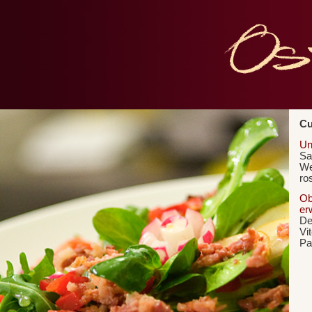
Cu
Un
Sa
We
ro
Ob
er
De
Vi
Pa