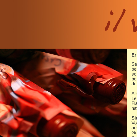
Er
Se
be
se
be
de
Al
Le
Fl
na
Si
Vo
au
Ge