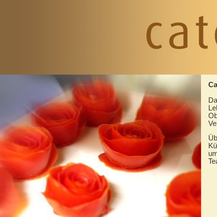
Ca
Da
Le
Ob
Ve
Üb
Kü
um
Te