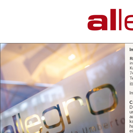
I
R
i
K
7
T
i
I
C
D
u
a
k
h
e